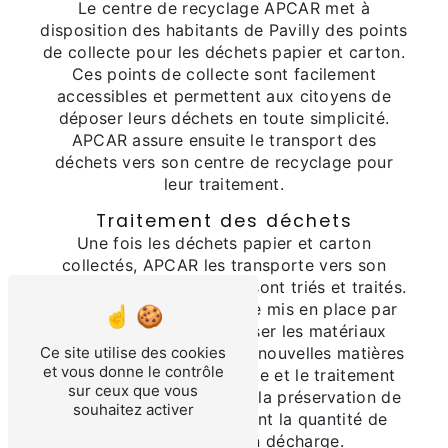
Le centre de recyclage APCAR met à
disposition des habitants de Pavilly des points
de collecte pour les déchets papier et carton.
Ces points de collecte sont facilement
accessibles et permettent aux citoyens de
déposer leurs déchets en toute simplicité.
APCAR assure ensuite le transport des
déchets vers son centre de recyclage pour
leur traitement.
Traitement des déchets
Une fois les déchets papier et carton
collectés, APCAR les transporte vers son
centre de recyclage où ils sont triés et traités.
Le processus de recyclage mis en place par
APCAR permet de valoriser les matériaux
récupérés pour en faire de nouvelles matières
Ce site utilise des cookies
et vous donne le contrôle
premières. Ainsi, la collecte et le traitement
sur ceux que vous
des déchets contribuent à la préservation de
souhaitez activer
l'environnement en limitant la quantité de
déchets envoyés en décharge.