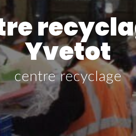
tre recycla
Yvetot
centre recyclage