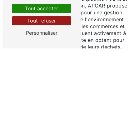
autre type de déchets carton, APCAR propose
Tout accepter
des solutions sur mesure pour une gestion
efficace et respectueuse de l'environnement.
Tout refuser
En faisant appel à APCAR, les commerces et
Personnaliser
industries de Rouen contribuent activement à
la préservation de la planète en optant pour
une gestion responsable de leurs déchets.
TRI ET VALORISATION DES
DÉCHETS CARTON À ROUEN
En plus de la collecte de déchets carton,
APCAR propose des services de tri et de
valorisation des matériaux récupérés. Grâce à
des partenariats avec des centres de
recyclage et des entreprises spécialisées,
APCAR s'engage à valoriser au maximum les
déchets carton collectés à Rouen. Ce
processus de valorisation permet de réduire
l'empreinte écologique des activités des
entreprises et des commerces de la région,