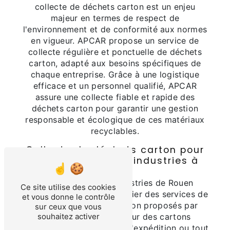
collecte de déchets carton est un enjeu
majeur en termes de respect de
l'environnement et de conformité aux normes
en vigueur. APCAR propose un service de
collecte régulière et ponctuelle de déchets
carton, adapté aux besoins spécifiques de
chaque entreprise. Grâce à une logistique
efficace et un personnel qualifié, APCAR
assure une collecte fiable et rapide des
déchets carton pour garantir une gestion
responsable et écologique de ces matériaux
recyclables.
Collecte de déchets carton pour
les commerces et industries à
Rouen
Les commerces et industries de Rouen
Ce site utilise des cookies
peuvent également bénéficier des services de
et vous donne le contrôle
collecte de déchets carton proposés par
sur ceux que vous
souhaitez activer
APCAR. Que ce soit pour des cartons
d'emballage, des cartons d'expédition ou tout