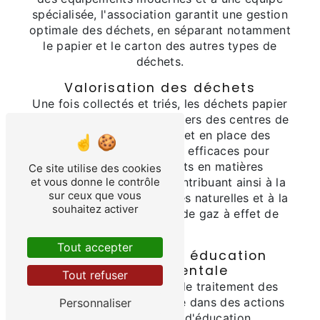
spécialisée, l'association garantit une gestion
optimale des déchets, en séparant notamment
le papier et le carton des autres types de
déchets.
Valorisation des déchets
Une fois collectés et triés, les déchets papier
et carton sont acheminés vers des centres de
valorisation. L'APCAR met en place des
processus de recyclage efficaces pour
transformer ces déchets en matières
Ce site utilise des cookies
et vous donne le contrôle
premières réutilisables, contribuant ainsi à la
sur ceux que vous
préservation des ressources naturelles et à la
souhaitez activer
réduction des émissions de gaz à effet de
serre.
Tout accepter
Sensibilisation et éducation
environnementale
Tout refuser
En plus de ses activités de traitement des
déchets, l'APCAR s'engage dans des actions
Personnaliser
de sensibilisation et d'éducation